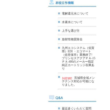
電解還元水について
水素水について
上手な選び方
放射性物質除去
九州エコシステム（佐賀
県）EDI ・エコマート
（佐世保市）業務終了!
プリンセスアクアＰＡ-15
ＰＡ-400のメーカー指定
純正カートリッジ在庫あ
り
宮城県全域メン
テナンス対応が可能にな
りました
。
最近多くいただく質問