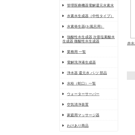
管理医療機器電解還元水素水
水素水生成器（中性タイプ）
水素発生器(お風呂用）
強酸性水生成器 次亜塩素酸水
生成器 微酸性水生成器
赤水
業務用 一覧
電解洗浄液生成器
浄水器 還元水 パ-ツ 部品
水栓（蛇口）一覧
ウォーターサーバー
空気清浄装置
家庭用マッサージ器
わけあり商品