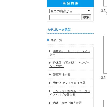
元付
商品一覧
浄水器カートリッジ・フィル
ター
浄水器 （置き型 ・ アンダー
シンク型）
浴室用浄水器
元付
元付け セントラル浄水器
セントラル型ウルトラ・ファ
イン・バブル発生器
赤水・赤サビ除去装置