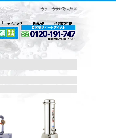
赤水・赤サビ除去装置
。