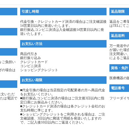
引渡し時期
返品期限
代金引換・クレジットカード決済の場合はご注文確認後
返品をご希
14営業日以内に発送いたします。
はTELにて
銀行振込,コンビニ決済は入金確認後14営業日以内に発
送いたします。
返品送料
お支払い方法
万一発送中
が届いた場
商品代引き
注文間違い
銀行振り込み
によるご返
をご負担い
クレジットカード
コンビニ決済
資格・免許
げの場合は
ショッピングクレジット
医療機器の販
お支払い期限
電話番号
■代金引換の場合は当店指定の宅配業者の方へ商品代金
注文いただ
をお支払いください。
たは電話で
■銀行振込,コンビニ決済の場合はご注文後3日以内に指
フリーダイヤル：
定口座にお振込みください。
■クレジットカード決済の場合は各クレジット会社のお
支払時期に準じます。
■ショッピングクレジットをご利用される場合は、ご注
文確認後、3日以内に郵送で用紙を発送いたしますの
で、ご記入後10日以内にご返送ください。