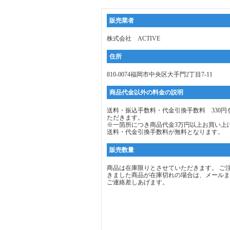
販売業者
株式会社 ACTIVE
住所
810-0074福岡市中央区大手門2丁目7-11
商品代金以外の料金の説明
送料・振込手数料・代金引換手数料 330円
ただきます。
※一箇所につき商品代金3万円以上お買い上
送料・代金引換手数料が無料となります。
販売数量
商品は在庫限りとさせていただきます。 ご
きました商品が在庫切れの場合は、メールま
ご連絡差しあげます。