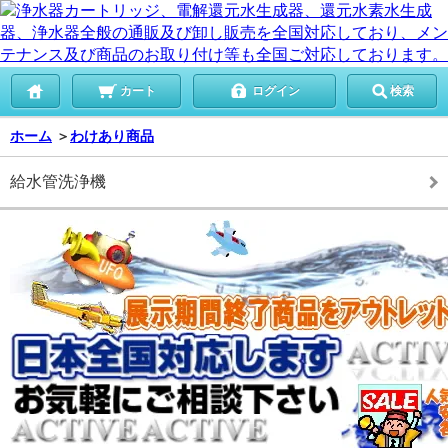
カート
ログイン
検索
ホーム
＞
わけあり商品
給水管洗浄機