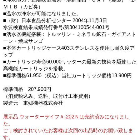
ＭＩＢ（カビ臭）
■温水の浄水が可能になりました。
■（財）日本食品分析センター 2004年11月3日
水質検査結果成績発行番号/第304100544-001号
■活水器機能搭載：トルマリン・ミネラル鉱石・ガイアスト
ーン・焼成サンゴ
■本体カートリッジケース403ステンレスを使用し耐久度ア
ップ
■カートリッジ寿命60.000リッターの最新の技術を駆使した
高機能カートリッジを搭載。
■標準価格61.950（税込）当社カートリッジ価格18.900円
標準価格 207.900円
（消費税込み、送料、取付け工事費別）
製造元 東郷機器株式会社
展示品 ウォーターライフＡ-202Ｎは売約済みになりまし
た。
ごｊ検討されていたお客様は次回の出品時のお願い致しま
す。