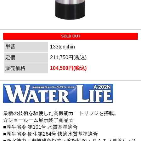
SOLD OUT
型番
133tenjihin
定価
211,750円(税込)
販売価格
104,500円(税込)
最新の技術を駆使した高機能カートリッジを搭載。
☆ショールーム展示終了商品☆
■厚生省令 第101号 水質基準適合
■厚生省令 衛生第264号 快適水質基準適合
■浄水能力：遊離残留塩素・溶解性鉛・ＣＡＴ（農薬）・2-