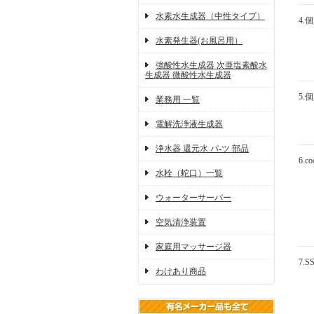
水素水生成器（中性タイプ）
4.
水素発生器(お風呂用）
強酸性水生成器 次亜塩素酸水
生成器 微酸性水生成器
5.
業務用 一覧
電解洗浄液生成器
浄水器 還元水 パ-ツ 部品
6.
水栓（蛇口）一覧
ウォーターサーバー
空気清浄装置
家庭用マッサージ器
7.
わけあり商品