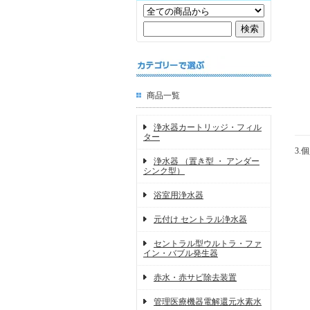
商品一覧
浄水器カートリッジ・フィル
ター
3.
浄水器 （置き型 ・ アンダー
シンク型）
浴室用浄水器
元付け セントラル浄水器
セントラル型ウルトラ・ファ
イン・バブル発生器
赤水・赤サビ除去装置
管理医療機器電解還元水素水