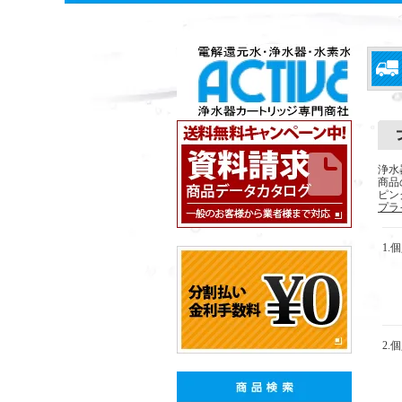
浄水
商品
ピン
プラ
1.
2.