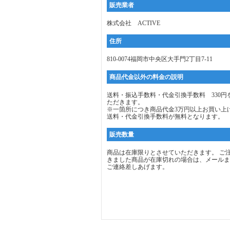
販売業者
株式会社 ACTIVE
住所
810-0074福岡市中央区大手門2丁目7-11
商品代金以外の料金の説明
送料・振込手数料・代金引換手数料 330円
ただきます。
※一箇所につき商品代金3万円以上お買い上
送料・代金引換手数料が無料となります。
販売数量
商品は在庫限りとさせていただきます。 ご
きました商品が在庫切れの場合は、メールま
ご連絡差しあげます。