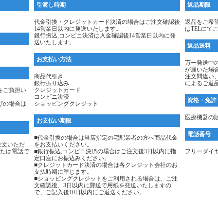
引渡し時期
返品期限
代金引換・クレジットカード決済の場合はご注文確認後
返品をご希
14営業日以内に発送いたします。
はTELにて
銀行振込,コンビニ決済は入金確認後14営業日以内に発
送いたします。
返品送料
お支払い方法
万一発送中
が届いた場
商品代引き
注文間違い
銀行振り込み
によるご返
をご負担い
クレジットカード
コンビニ決済
資格・免許
げの場合は
ショッピングクレジット
医療機器の販
お支払い期限
電話番号
■代金引換の場合は当店指定の宅配業者の方へ商品代金
注文いただ
をお支払いください。
たは電話で
■銀行振込,コンビニ決済の場合はご注文後3日以内に指
フリーダイヤル：
定口座にお振込みください。
■クレジットカード決済の場合は各クレジット会社のお
支払時期に準じます。
■ショッピングクレジットをご利用される場合は、ご注
文確認後、3日以内に郵送で用紙を発送いたしますの
で、ご記入後10日以内にご返送ください。