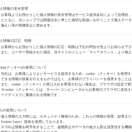
個人情報の安全管理
お客様よりお預かりした個人情報の安全管理はサービス提供会社によって合理的、
とともに、当ショップでは関連法令に準じた適切な取扱いを行うことで個人データ
漏えい等の危険防止に努めます。
個人情報の訂正、削除
お客様からお預かりした個人情報の訂正・削除は下記の問合せ先よりお知らせ下さ
また、ユーザー登録された場合、当サイトのメニュー「マイアカウント」より個人
cookie(クッキー)の使用について
当社は、お客様によりよいサービスを提供するため、cookie （クッキー）を使
できる情報の収集を行えるものではなく、お客様のプライバシーを侵害することは
また、cookie （クッキー）の受け入れを希望されない場合は、ブラウザの設定で
※cookie （クッキー）とは、サーバーコンピュータからお客様のブラウザに送
ードディスクに蓄積される情報です。
SSLの使用について
個人情報の入力時には、セキュリティ確保のため、これらの情報が傍受、妨害または改ざ
Sockets Layer）技術を使用しております。
※ SSLは情報を暗号化することで、盗聴防止やデータの改ざん防止送受信する機能