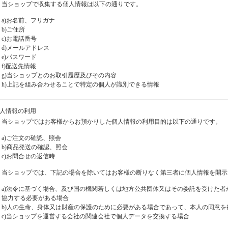
当ショップで収集する個人情報は以下の通りです。
a)お名前、フリガナ
b)ご住所
c)お電話番号
d)メールアドレス
e)パスワード
f)配送先情報
g)当ショップとのお取引履歴及びその内容
h)上記を組み合わせることで特定の個人が識別できる情報
個人情報の利用
当ショップではお客様からお預かりした個人情報の利用目的は以下の通りです。
a)ご注文の確認、照会
b)商品発送の確認、照会
c)お問合せの返信時
当ショップでは、下記の場合を除いてはお客様の断りなく第三者に個人情報を開示
a)法令に基づく場合、及び国の機関若しくは地方公共団体又はその委託を受けた
協力する必要がある場合
b)人の生命、身体又は財産の保護のために必要がある場合であって、本人の同意
c)当ショップを運営する会社の関連会社で個人データを交換する場合