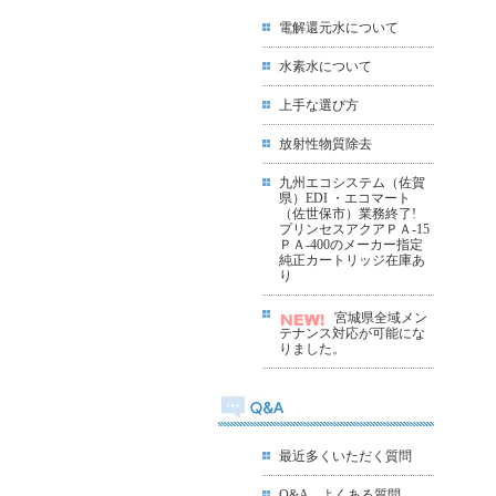
電解還元水について
水素水について
上手な選び方
放射性物質除去
九州エコシステム（佐賀
県）EDI ・エコマート
（佐世保市）業務終了!
プリンセスアクアＰＡ-15
ＰＡ-400のメーカー指定
純正カートリッジ在庫あ
り
宮城県全域メン
テナンス対応が可能にな
りました
。
最近多くいただく質問
Q&A よくある質問