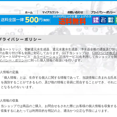
器カートリッジ、電解還元水生成器、還元水素水生成器、浄水器全般の通販及び卸
のお取り付け等も全国ご対応しております。(以下当ショップ)は、
GMOペパボ株式
グカートASPサービス
カラーミーショップ
(当サービス)を利用して当ショップを
イバシー・ポリシー
に則った個人情報の取扱いを行います。
個人情報の定義
「個人情報」とは、生存する個人に関する情報であって、当該情報に含まれる氏名
を識別することができるもの、及び他の情報と容易に照合することができ、それに
となるものをいいます。
個人情報の収集
当ショップでは商品のご購入、お問合せをされた際にお客様の個人情報を収集する
収集するにあたっては利用目的を明記の上、適法かつ公正な手段によります。