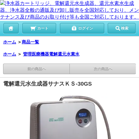
カート
ログイン
検索
ホーム
＞
商品一覧
ホーム
＞
管理医療機器電解還元水素水
前の商品へ
次の商品へ
電解還元水生成器サナスＫＳ-30GS