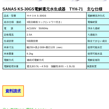
SANAS KS-30GS電解還元水生成器 TYH-71 主な仕様
品名・型番
サナスＫＳ-30GS
電解槽洗浄方式
給水仕様・接続
3段分岐栓コック(シャワー付き）
電極材質
電 源
AC100V 50/60Hz
浄水ろ過材
定格電流
2.5A
ろ過能力
生成切替
5段階切替
除去できない成分
本体寸法
幅250×高さ308×奥行135（mm）
使用可能水圧
本体重量
6.2kg
使用可能水温
電解方式
連続式電解方式
電解促進剤
電解処理水量
還元水3.5L～4.5/分 強酸性水03.～1.3L/分
保護装置
資料請求