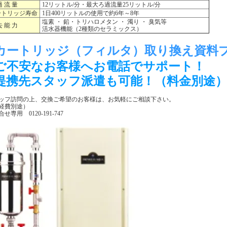
過 流 量
12リットル/分・最大ろ過流量25リットル/分
トリッジ寿命
1日400リットルの使用で約6年～8年
塩素 ・ 鉛・トリハロメタン ・ 濁り ・ 臭気等
去 能 力
活水器機能（2種類のセラミックス）
カートリッジ（フィルタ）取り換え資料
ご不安なお客様へお電話でサポート！
提携先スタッフ派遣も可能！（料金別途
ッフ訪問の上、交換ご希望のお客様は、お気軽にご相談下さい。
経費別途）
せ専用 0120-191-747