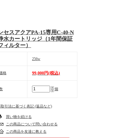
セスアクアPA-15専用C-40-N
浄水カートリッジ（1年間保証
フィルター）
256w
価格
99,000円(税込)
数
個
商取引法に基づく表記 (返品など)
買い物を続ける
この商品について問い合わせる
この商品を友達に教える