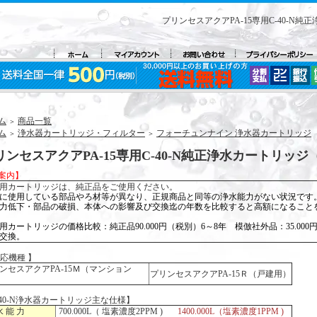
プリンセスアクアPA-15専用C-40-
ム
商品一覧
＞
ム
浄水器カートリッジ・フィルター
フォーチュンナイン 浄水器カートリッジ
＞
＞
リンセスアクアPA-15専用C-40-N純正浄水カートリッ
案内】
用カートリッジは、純正品をご使用ください。
に使用している部品やろ材等が異なり、正規商品と同等の浄水能力がない状況です
力低下・部品の破損、本体への影響及び交換迄の年数を比較すると高額になること
用カートリッジの価格比較：純正品90.000円（税別）6～8年 模倣社外品：35.000
交換。
対応機種 】
ンセスアクアPA-15Ｍ（マンション
プリンセスアクアPA-15Ｒ（戸建用）
-40-N浄水器カートリッジ主な仕様】
水 能 力
700.000L（ 塩素濃度2PPM )
1400.000L（塩素濃度1PPM )