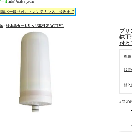
メール
info@active-j.com
料請求ー取り付け・メンテナンス・修理まで
器
・
浄水器カートリッジ
専門店
ACTIVE
プリン
純正
付き
型番
販売
購入
» 特定