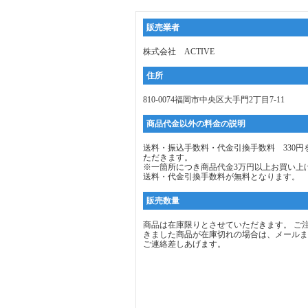
販売業者
株式会社 ACTIVE
住所
810-0074福岡市中央区大手門2丁目7-11
商品代金以外の料金の説明
送料・振込手数料・代金引換手数料 330円
ただきます。
※一箇所につき商品代金3万円以上お買い上
送料・代金引換手数料が無料となります。
販売数量
商品は在庫限りとさせていただきます。 ご
きました商品が在庫切れの場合は、メールま
ご連絡差しあげます。