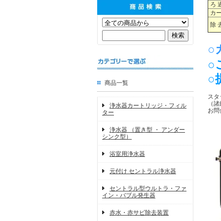
ろ 
カー
除 
○
○
○
商品一覧
スタ
（諸
浄水器カートリッジ・フィル
お問合
ター
浄水器 （置き型 ・ アンダー
シンク型）
浴室用浄水器
元付け セントラル浄水器
セントラル型ウルトラ・ファ
イン・バブル発生器
赤水・赤サビ除去装置