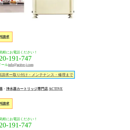
料請求
気軽にお電話ください！
20-191-747
メール
info@active-j.com
料請求ー取り付け・メンテナンス・修理まで
器
・
浄水器カートリッジ
専門店
ACTIVE
料請求
気軽にお電話ください！
20-191-747