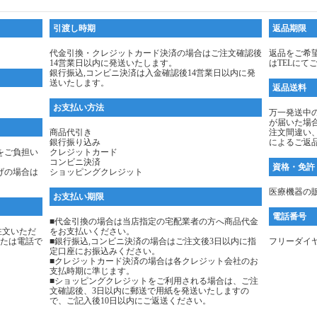
引渡し時期
返品期限
代金引換・クレジットカード決済の場合はご注文確認後
返品をご希
14営業日以内に発送いたします。
はTELにて
銀行振込,コンビニ決済は入金確認後14営業日以内に発
送いたします。
返品送料
お支払い方法
万一発送中
が届いた場
商品代引き
注文間違い
銀行振り込み
によるご返
をご負担い
クレジットカード
コンビニ決済
資格・免許
げの場合は
ショッピングクレジット
医療機器の販
お支払い期限
電話番号
■代金引換の場合は当店指定の宅配業者の方へ商品代金
注文いただ
をお支払いください。
たは電話で
■銀行振込,コンビニ決済の場合はご注文後3日以内に指
フリーダイヤル：
定口座にお振込みください。
■クレジットカード決済の場合は各クレジット会社のお
支払時期に準じます。
■ショッピングクレジットをご利用される場合は、ご注
文確認後、3日以内に郵送で用紙を発送いたしますの
で、ご記入後10日以内にご返送ください。