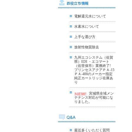
電解還元水について
水素水について
上手な選び方
放射性物質除去
九州エコシステム（佐賀
県）EDI ・エコマート
（佐世保市）業務終了!
プリンセスアクアＰＡ-15
ＰＡ-400のメーカー指定
純正カートリッジ在庫あ
り
宮城県全域メン
テナンス対応が可能にな
りました
。
最近多くいただく質問