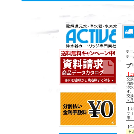
ホー
ホー
プ
【ご
交換
内部
浄水
す。
交換
ヶ月
【 
プリ
用）
【C
浄 