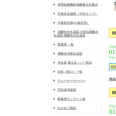
管理医療機器電解還元水素水
水素水生成器（中性タイプ）
水素発生器(お風呂用）
強酸性水生成器 次亜塩素酸水
資
生成器 微酸性水生成器
業務用 一覧
◎お
01
電解洗浄液生成器
◎E
浄水器 還元水 パ-ツ 部品
資
水栓（蛇口）一覧
浄水
ウォーターサーバー
空気清浄装置
資
家庭用マッサージ器
◎お
わけあり商品
01