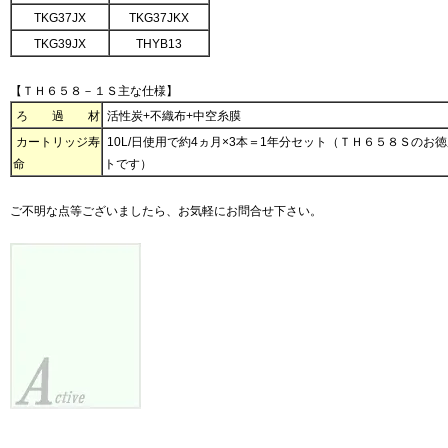
TKG37JX
TKG37JKX
TKG39JX
THYB13
【ＴＨ６５８－１Ｓ主な仕様】
ろ 過 材
活性炭+不織布+中空糸膜
カートリッジ寿
10L/日使用で約4ヵ月×3本＝1年分セット（ＴＨ６５８Ｓのお
命
トです）
ご不明な点等ございましたら、お気軽にお問合せ下さい。