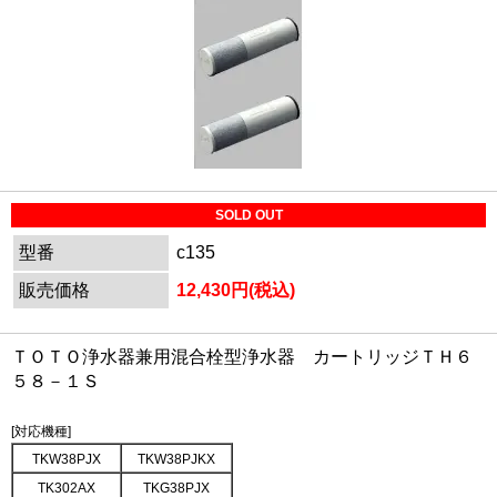
SOLD OUT
型番
c135
販売価格
12,430円(税込)
ＴＯＴＯ浄水器兼用混合栓型浄水器 カートリッジＴＨ６
５８－１Ｓ
[対応機種]
TKW38PJX
TKW38PJKX
TK302AX
TKG38PJX