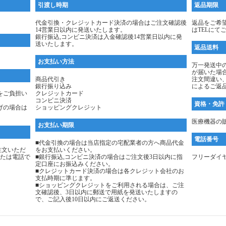
引渡し時期
返品期限
代金引換・クレジットカード決済の場合はご注文確認後
返品をご希
14営業日以内に発送いたします。
はTELにて
銀行振込,コンビニ決済は入金確認後14営業日以内に発
送いたします。
返品送料
お支払い方法
万一発送中
が届いた場
商品代引き
注文間違い
銀行振り込み
によるご返
をご負担い
クレジットカード
コンビニ決済
資格・免許
げの場合は
ショッピングクレジット
医療機器の販
お支払い期限
電話番号
■代金引換の場合は当店指定の宅配業者の方へ商品代金
注文いただ
をお支払いください。
たは電話で
■銀行振込,コンビニ決済の場合はご注文後3日以内に指
フリーダイヤル：
定口座にお振込みください。
■クレジットカード決済の場合は各クレジット会社のお
支払時期に準じます。
■ショッピングクレジットをご利用される場合は、ご注
文確認後、3日以内に郵送で用紙を発送いたしますの
で、ご記入後10日以内にご返送ください。