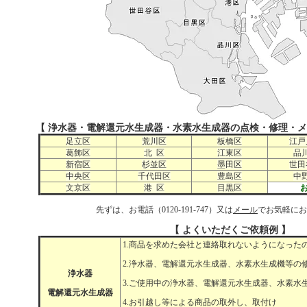
【 浄水器・電解還元水生成器・水素水生成器の点検・修理・メ
足立区
荒川区
板橋区
江戸
葛飾区
北 区
江東区
品
新宿区
杉並区
墨田区
世田
中央区
千代田区
豊島区
中
文京区
港 区
目黒区
お
先ずは、お電話（0120-191-747）又は
メール
でお気軽にお
【 よくいただくご依頼例 】
1.商品を求めた会社と連絡取れないようになった
2.浄水器、電解還元水生成器、水素水生成機等の
浄水器
3.ご使用中の浄水器、電解還元水生成器、水素水
電解還元水生成器
4.お引越し等による商品の取外し、取付け