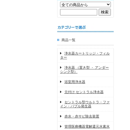
商品一覧
浄水器カートリッジ・フィル
ター
浄水器 （置き型 ・ アンダー
シンク型）
浴室用浄水器
元付け セントラル浄水器
セントラル型ウルトラ・ファ
イン・バブル発生器
赤水・赤サビ除去装置
管理医療機器電解還元水素水