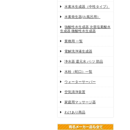
水素水生成器（中性タイプ）
水素発生器(お風呂用）
強酸性水生成器 次亜塩素酸水
生成器 微酸性水生成器
業務用 一覧
電解洗浄液生成器
浄水器 還元水 パ-ツ 部品
水栓（蛇口）一覧
ウォーターサーバー
空気清浄装置
家庭用マッサージ器
わけあり商品