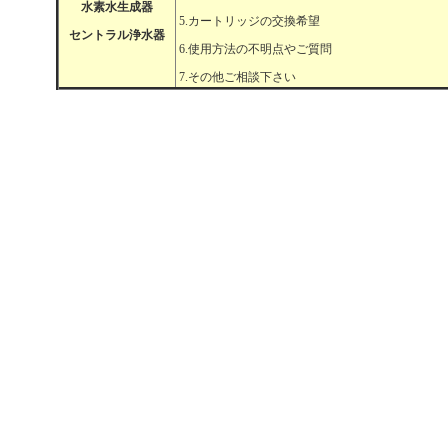
水素水生成器
5.カートリッジの交換希望
セントラル浄水器
6.使用方法の不明点やご質問
7.その他ご相談下さい