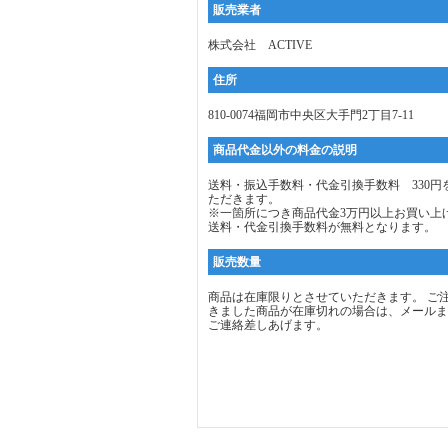
販売業者
株式会社 ACTIVE
住所
810-0074福岡市中央区大手門2丁目7-11
商品代金以外の料金の説明
送料・振込手数料・代金引換手数料 330円
ただきます。
※一箇所につき商品代金3万円以上お買い上
送料・代金引換手数料が無料となります。
販売数量
商品は在庫限りとさせていただきます。 ご
きました商品が在庫切れの場合は、メールま
ご連絡差しあげます。