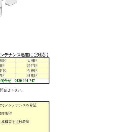
ンテナンス迅速にご対応 】
川区
大田区
川区
渋谷区
谷区
台東区
野区
練馬区
問合せ 0120-191-747
問合せ下さい。
のでメンテナンスを希望
修理希望
生成機等を点検希望