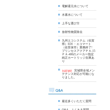
電解還元水について
水素水について
上手な選び方
放射性物質除去
九州エコシステム（佐賀
県）EDI ・エコマート
（佐世保市）業務終了!
プリンセスアクアＰＡ-15
ＰＡ-400のメーカー指定
純正カートリッジ在庫あ
り
宮城県全域メン
テナンス対応が可能にな
りました
。
最近多くいただく質問
Q&A よくある質問