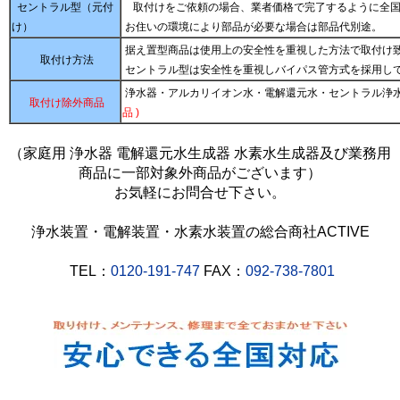
セントラル型（元付
取付けをご依頼の場合、業者価格で完了するように全国
け）
お住いの環境により部品が必要な場合は部品代別途。
据え置型商品は使用上の安全性を重視した方法で取付け
取付け方法
セントラル型は安全性を重視しバイパス管方式を採用し
浄水器・アルカリイオン水・電解還元水・セントラル浄
取付け除外商品
品 )
（家庭用 浄水器 電解還元水生成器 水素水生成器及び業務用
商品に一部対象外商品がございます）
お気軽にお問合せ下さい。
浄水装置・電解装置・水素水装置の総合商社ACTIVE
TEL：
0120-191-747
FAX：
092-738-7801