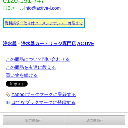
0120-191-747
◎Eメール
info@active-j.com
資料請求ー取り付け・メンテナンス・修理まで
浄水器
・
浄水器カートリッジ
専門店
ACTIVE
この商品について問い合わせる
この商品を友達に教える
買い物を続ける
Yahoo!ブックマークに登録する
はてなブックマークに登録する
前の商品へ
次の商品へ